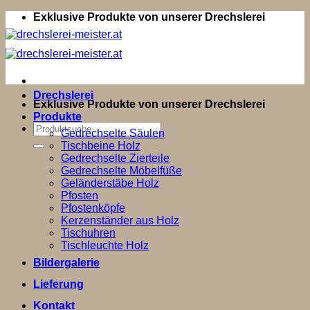
Zum
Exklusive Produkte von unserer Drechslerei
Inhalt
springen
Drechslerei
Exklusive Produkte von unserer Drechslerei
Produkte
Suchen
Gedrechselte Säulen
nach:
Tischbeine Holz
Gedrechselte Zierteile
Gedrechselte Möbelfüße
Geländerstäbe Holz
Pfosten
Pfostenköpfe
Kerzenständer aus Holz
Tischuhren
Tischleuchte Holz
Bildergalerie
Lieferung
Kontakt