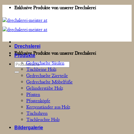
Zum
Exklusive Produkte von unserer Drechslerei
Inhalt
springen
Drechslerei
Exklusive Produkte von unserer Drechslerei
Produkte
Gedrechselte Säulen
Suchen
Tischbeine Holz
nach:
Gedrechselte Zierteile
Gedrechselte Möbelfüße
Geländerstäbe Holz
Pfosten
Pfostenköpfe
Kerzenständer aus Holz
Tischuhren
Tischleuchte Holz
Bildergalerie