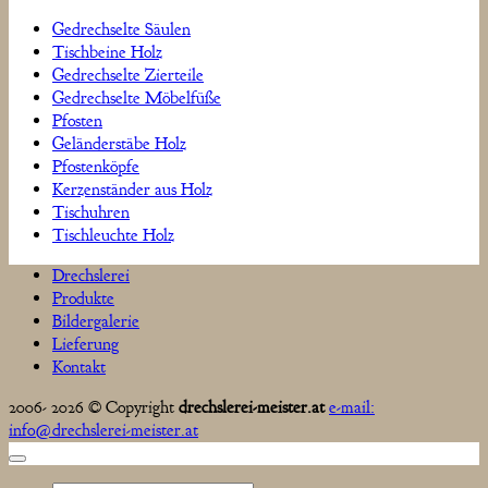
Gedrechselte Säulen
Tischbeine Holz
Gedrechselte Zierteile
Gedrechselte Möbelfüße
Pfosten
Geländerstäbe Holz
Pfostenköpfe
Kerzenständer aus Holz
Tischuhren
Tischleuchte Holz
Drechslerei
Produkte
Bildergalerie
Lieferung
Kontakt
2006- 2026 © Copyright
drechslerei-meister.at
e-mail:
info@drechslerei-meister.at