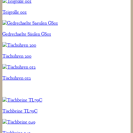
Teigrolle 001
Gedrechselte Säulen GS01
Tischuhren 200
Tischuhren 012
Tischbeine TL79C
Tischbeine 049