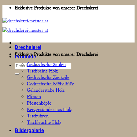
Zum
Exklusive Produkte von unserer Drechslerei
Inhalt
springen
Drechslerei
Exklusive Produkte von unserer Drechslerei
Produkte
Gedrechselte Säulen
Suchen
Tischbeine Holz
nach:
Gedrechselte Zierteile
Gedrechselte Möbelfüße
Geländerstäbe Holz
Pfosten
Pfostenköpfe
Kerzenständer aus Holz
Tischuhren
Tischleuchte Holz
Bildergalerie