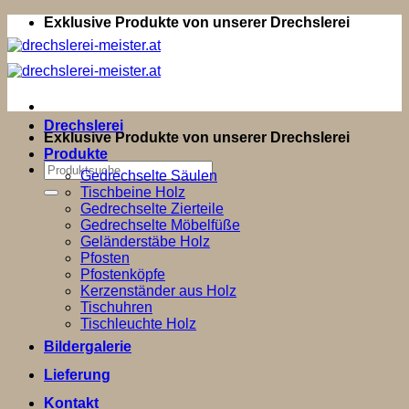
Zum
Exklusive Produkte von unserer Drechslerei
Inhalt
springen
Drechslerei
Exklusive Produkte von unserer Drechslerei
Produkte
Suchen
Gedrechselte Säulen
nach:
Tischbeine Holz
Gedrechselte Zierteile
Gedrechselte Möbelfüße
Geländerstäbe Holz
Pfosten
Pfostenköpfe
Kerzenständer aus Holz
Tischuhren
Tischleuchte Holz
Bildergalerie
Lieferung
Kontakt