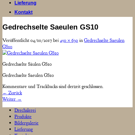
Lieferung
Kontakt
Gedrechselte Saeulen GS10
Veröffentlicht
04/10/2017
bei
450 × 630
in
Gedrechselte Saeulen
GS10
Gedrechselte Säulen GS10
Gedrechselte Saeulen GS10
Kommentare und Trackbacks sind derzeit geschlossen.
←
Zurück
Weiter
→
Drechslerei
Produkte
Bildergalerie
Lieferung