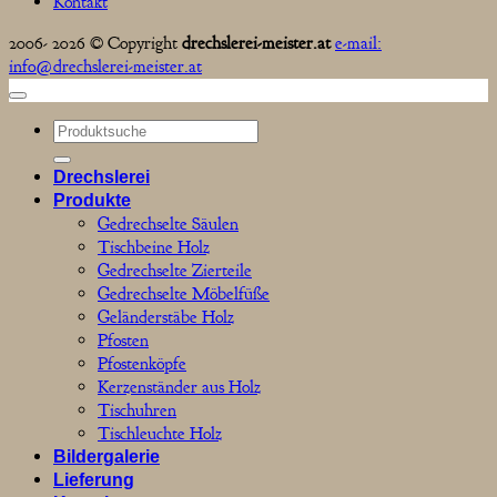
Kontakt
2006- 2026 © Copyright
drechslerei-meister.at
e-mail:
info@drechslerei-meister.at
Suchen
nach:
Drechslerei
Produkte
Gedrechselte Säulen
Tischbeine Holz
Gedrechselte Zierteile
Gedrechselte Möbelfüße
Geländerstäbe Holz
Pfosten
Pfostenköpfe
Kerzenständer aus Holz
Tischuhren
Tischleuchte Holz
Bildergalerie
Lieferung