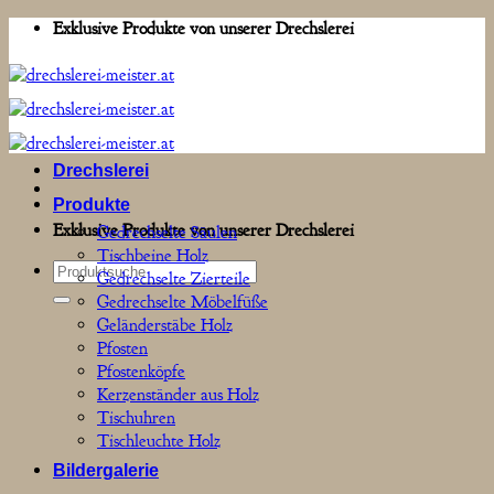
Zum
Exklusive Produkte von unserer Drechslerei
Inhalt
springen
Drechslerei
Produkte
Exklusive Produkte von unserer Drechslerei
Gedrechselte Säulen
Tischbeine Holz
Suchen
Gedrechselte Zierteile
nach:
Gedrechselte Möbelfüße
Geländerstäbe Holz
Pfosten
Pfostenköpfe
Kerzenständer aus Holz
Tischuhren
Tischleuchte Holz
Bildergalerie