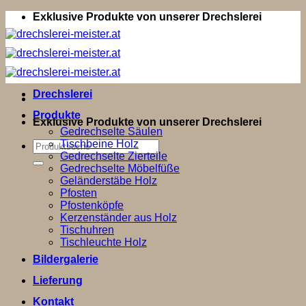
Zum
Exklusive Produkte von unserer Drechslerei
Inhalt
springen
Drechslerei
Produkte
Exklusive Produkte von unserer Drechslerei
Gedrechselte Säulen
Tischbeine Holz
Suchen
Gedrechselte Zierteile
nach:
Gedrechselte Möbelfüße
Geländerstäbe Holz
Pfosten
Pfostenköpfe
Kerzenständer aus Holz
Tischuhren
Tischleuchte Holz
Bildergalerie
Lieferung
Kontakt