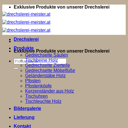
Zum
Exklusive Produkte von unserer Drechslerei
Inhalt
springen
Drechslerei
Produkte
Exklusive Produkte von unserer Drechslerei
Gedrechselte Säulen
Tischbeine Holz
Suchen
Gedrechselte Zierteile
nach:
Gedrechselte Möbelfüße
Geländerstäbe Holz
Pfosten
Pfostenköpfe
Kerzenständer aus Holz
Tischuhren
Tischleuchte Holz
Bildergalerie
Lieferung
Kontakt