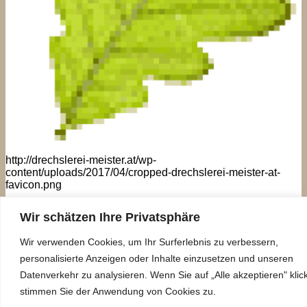
http://drechslerei-meister.at/wp-
content/uploads/2017/04/cropped-drechslerei-meister-at-
favicon.png
Kommentare und Trackbacks sind derzeit geschlossen.
Wir schätzen Ihre Privatsphäre
←
Zurück
Weiter
→
Wir verwenden Cookies, um Ihr Surferlebnis zu verbessern,
Drechslerei
personalisierte Anzeigen oder Inhalte einzusetzen und unseren
Produkte
Datenverkehr zu analysieren. Wenn Sie auf „Alle akzeptieren" klic
Bildergalerie
stimmen Sie der Anwendung von Cookies zu.
Lieferung
Kontakt