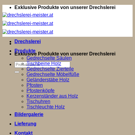
Zum
Exklusive Produkte von unserer Drechslerei
Inhalt
springen
Drechslerei
Produkte
Exklusive Produkte von unserer Drechslerei
Gedrechselte Säulen
Tischbeine Holz
Suchen
Gedrechselte Zierteile
nach:
Gedrechselte Möbelfüße
Geländerstäbe Holz
Pfosten
Pfostenköpfe
Kerzenständer aus Holz
Tischuhren
Tischleuchte Holz
Bildergalerie
Lieferung
Kontakt