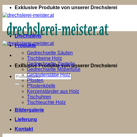
Zum
Exklusive Produkte von unserer Drechslerei
Inhalt
springen
Drechslerei
Produkte
Gedrechselte Säulen
Tischbeine Holz
Gedrechselte Zierteile
Exklusive Produkte von unserer Drechslerei
Gedrechselte Möbelfüße
Geländerstäbe Holz
Suchen
Pfosten
nach:
Pfostenköpfe
Kerzenständer aus Holz
Tischuhren
Tischleuchte Holz
Bildergalerie
Lieferung
Kontakt