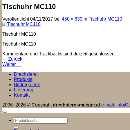
Tischuhr MC110
Veröffentlicht
04/11/2017
bei
450 × 630
in
Tischuhr MC110
Tischuhr MC110
Tischuhr MC110
Kommentare und Trackbacks sind derzeit geschlossen.
←
Zurück
Weiter
→
Drechslerei
Produkte
Bildergalerie
Lieferung
Kontakt
2006- 2026 © Copyright
drechslerei-meister.at
e-mail: info@d
Suchen
nach: