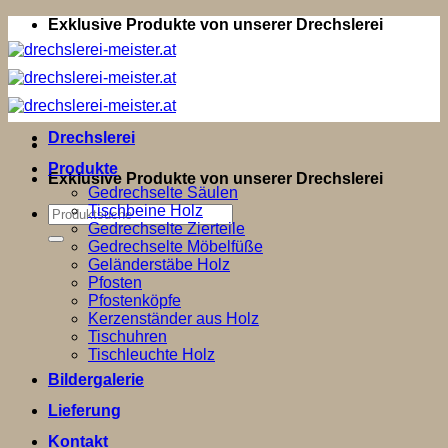
Zum
Exklusive Produkte von unserer Drechslerei
Inhalt
springen
Drechslerei
Produkte
Exklusive Produkte von unserer Drechslerei
Gedrechselte Säulen
Tischbeine Holz
Suchen
Gedrechselte Zierteile
nach:
Gedrechselte Möbelfüße
Geländerstäbe Holz
Pfosten
Pfostenköpfe
Kerzenständer aus Holz
Tischuhren
Tischleuchte Holz
Bildergalerie
Lieferung
Kontakt