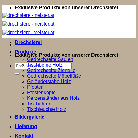
Zum
Exklusive Produkte von unserer Drechslerei
Inhalt
springen
Drechslerei
Produkte
Exklusive Produkte von unserer Drechslerei
Gedrechselte Säulen
Tischbeine Holz
Suchen
Gedrechselte Zierteile
nach:
Gedrechselte Möbelfüße
Geländerstäbe Holz
Pfosten
Pfostenköpfe
Kerzenständer aus Holz
Tischuhren
Tischleuchte Holz
Bildergalerie
Lieferung
Kontakt