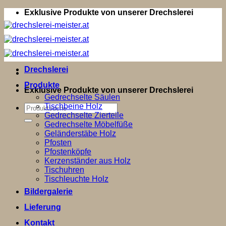
Zum
Exklusive Produkte von unserer Drechslerei
Inhalt
springen
Drechslerei
Produkte
Exklusive Produkte von unserer Drechslerei
Gedrechselte Säulen
Tischbeine Holz
Suchen
Gedrechselte Zierteile
nach:
Gedrechselte Möbelfüße
Geländerstäbe Holz
Pfosten
Pfostenköpfe
Kerzenständer aus Holz
Tischuhren
Tischleuchte Holz
Bildergalerie
Lieferung
Kontakt