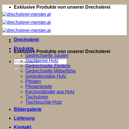
Zum
Exklusive Produkte von unserer Drechslerei
Inhalt
springen
Drechslerei
Produkte
Exklusive Produkte von unserer Drechslerei
Gedrechselte Säulen
Tischbeine Holz
Suchen
Gedrechselte Zierteile
nach:
Gedrechselte Möbelfüße
Geländerstäbe Holz
Pfosten
Pfostenköpfe
Kerzenständer aus Holz
Tischuhren
Tischleuchte Holz
Bildergalerie
Lieferung
Kontakt