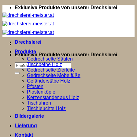
Zum
Exklusive Produkte von unserer Drechslerei
Inhalt
springen
Drechslerei
Produkte
Exklusive Produkte von unserer Drechslerei
Gedrechselte Säulen
Tischbeine Holz
Suchen
Gedrechselte Zierteile
nach:
Gedrechselte Möbelfüße
Geländerstäbe Holz
Pfosten
Pfostenköpfe
Kerzenständer aus Holz
Tischuhren
Tischleuchte Holz
Bildergalerie
Lieferung
Kontakt