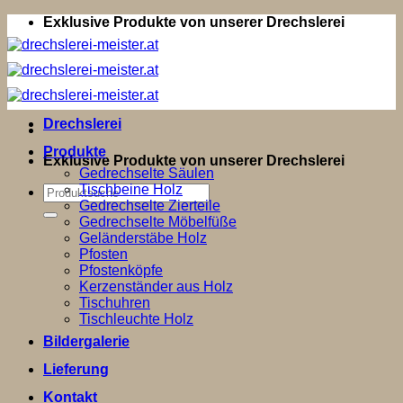
Zum
Exklusive Produkte von unserer Drechslerei
Inhalt
springen
Drechslerei
Produkte
Exklusive Produkte von unserer Drechslerei
Gedrechselte Säulen
Tischbeine Holz
Suchen
Gedrechselte Zierteile
nach:
Gedrechselte Möbelfüße
Geländerstäbe Holz
Pfosten
Pfostenköpfe
Kerzenständer aus Holz
Tischuhren
Tischleuchte Holz
Bildergalerie
Lieferung
Kontakt