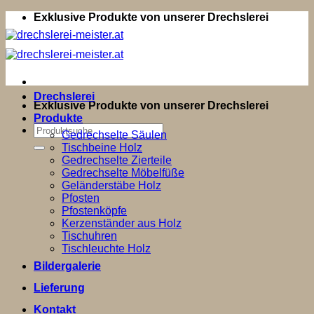
Zum
Exklusive Produkte von unserer Drechslerei
Inhalt
springen
Drechslerei
Exklusive Produkte von unserer Drechslerei
Produkte
Suchen
Gedrechselte Säulen
nach:
Tischbeine Holz
Gedrechselte Zierteile
Gedrechselte Möbelfüße
Geländerstäbe Holz
Pfosten
Pfostenköpfe
Kerzenständer aus Holz
Tischuhren
Tischleuchte Holz
Bildergalerie
Lieferung
Kontakt