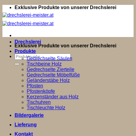
Zum
Exklusive Produkte von unserer Drechslerei
Inhalt
springen
Drechslerei
Exklusive Produkte von unserer Drechslerei
Produkte
Suchen
Gedrechselte Säulen
nach:
Tischbeine Holz
Gedrechselte Zierteile
Gedrechselte Möbelfüße
Geländerstäbe Holz
Pfosten
Pfostenköpfe
Kerzenständer aus Holz
Tischuhren
Tischleuchte Holz
Bildergalerie
Lieferung
Kontakt