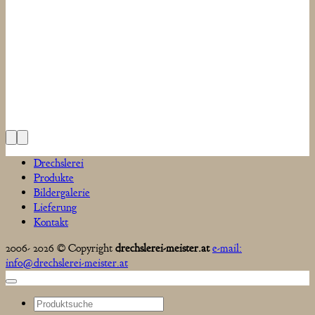
Drechslerei
Produkte
Bildergalerie
Lieferung
Kontakt
2006- 2026 © Copyright
drechslerei-meister.at
e-mail:
info@drechslerei-meister.at
Suchen