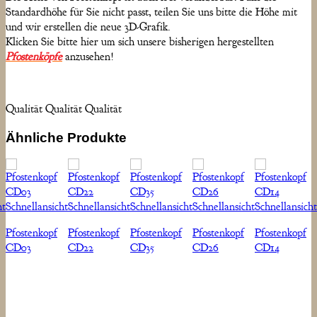
Standardhöhe für Sie nicht passt, teilen Sie uns bitte die Höhe mit
und wir erstellen die neue 3D-Grafik.
Klicken Sie bitte hier um sich unsere bisherigen hergestellten
Pfostenköpfe
anzusehen!
Qualität Qualität Qualität
Ähnliche Produkte
ht
Schnellansicht
Schnellansicht
Schnellansicht
Schnellansicht
Schnellansicht
Pfostenkopf
Pfostenkopf
Pfostenkopf
Pfostenkopf
Pfostenkopf
CD03
CD22
CD35
CD26
CD14