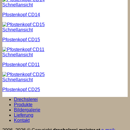
Schnellansicht
Pfostenkopf CD14
Schnellansicht
Pfostenkopf CD15
Schnellansicht
Pfostenkopf CD11
Schnellansicht
Pfostenkopf CD25
Drechslerei
Produkte
Bildergalerie
Lieferung
Kontakt