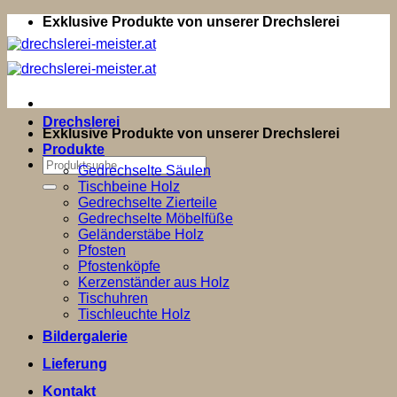
Zum
Exklusive Produkte von unserer Drechslerei
Inhalt
springen
Drechslerei
Exklusive Produkte von unserer Drechslerei
Produkte
Suchen
Gedrechselte Säulen
nach:
Tischbeine Holz
Gedrechselte Zierteile
Gedrechselte Möbelfüße
Geländerstäbe Holz
Pfosten
Pfostenköpfe
Kerzenständer aus Holz
Tischuhren
Tischleuchte Holz
Bildergalerie
Lieferung
Kontakt