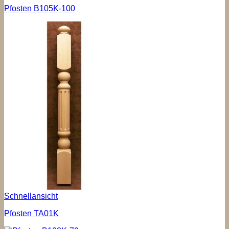
Pfosten B105K-100
Schnellansicht
Pfosten TA01K