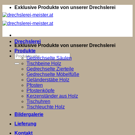
Zum
Exklusive Produkte von unserer Drechslerei
Inhalt
springen
Drechslerei
Exklusive Produkte von unserer Drechslerei
Produkte
Suchen
Gedrechselte Säulen
nach:
Tischbeine Holz
Gedrechselte Zierteile
Gedrechselte Möbelfüße
Geländerstäbe Holz
Pfosten
Pfostenköpfe
Kerzenständer aus Holz
Tischuhren
Tischleuchte Holz
Bildergalerie
Lieferung
Kontakt