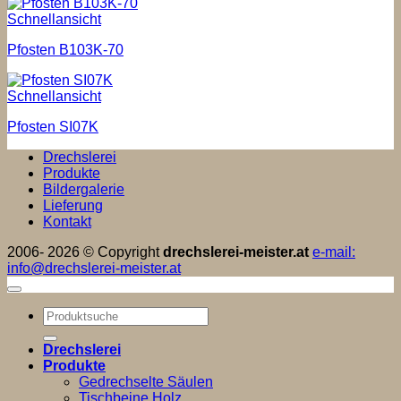
Schnellansicht
Pfosten B103K-70
Schnellansicht
Pfosten SI07K
Drechslerei
Produkte
Bildergalerie
Lieferung
Kontakt
2006- 2026 © Copyright
drechslerei-meister.at
e-mail:
info@drechslerei-meister.at
Suchen
nach:
Drechslerei
Produkte
Gedrechselte Säulen
Tischbeine Holz