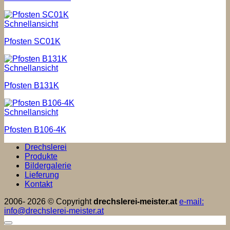
Schnellansicht
Pfosten SC01K
Schnellansicht
Pfosten B131K
Schnellansicht
Pfosten B106-4K
Drechslerei
Produkte
Bildergalerie
Lieferung
Kontakt
2006- 2026 © Copyright
drechslerei-meister.at
e-mail:
info@drechslerei-meister.at