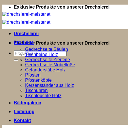
Zum
Exklusive Produkte von unserer Drechslerei
Inhalt
springen
Drechslerei
Produkte
Exklusive Produkte von unserer Drechslerei
Gedrechselte Säulen
Suchen
Tischbeine Holz
nach:
Gedrechselte Zierteile
Gedrechselte Möbelfüße
Geländerstäbe Holz
Pfosten
Pfostenköpfe
Kerzenständer aus Holz
Tischuhren
Tischleuchte Holz
Bildergalerie
Lieferung
Kontakt