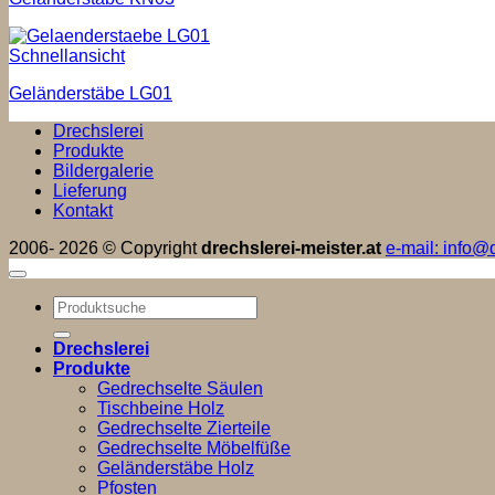
Schnellansicht
Geländerstäbe LG01
Drechslerei
Produkte
Bildergalerie
Lieferung
Kontakt
2006- 2026 © Copyright
drechslerei-meister.at
e-mail: info@d
Suchen
nach:
Drechslerei
Produkte
Gedrechselte Säulen
Tischbeine Holz
Gedrechselte Zierteile
Gedrechselte Möbelfüße
Geländerstäbe Holz
Pfosten