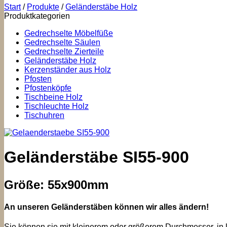
Start
/
Produkte
/
Geländerstäbe Holz
Produktkategorien
Gedrechselte Möbelfüße
Gedrechselte Säulen
Gedrechselte Zierteile
Geländerstäbe Holz
Kerzenständer aus Holz
Pfosten
Pfostenköpfe
Tischbeine Holz
Tischleuchte Holz
Tischuhren
Geländerstäbe SI55-900
Größe: 55x900mm
An unseren Geländerstäben können wir alles ändern!
Sie können sie mit kleinerem oder größerem Durchmesser, in k