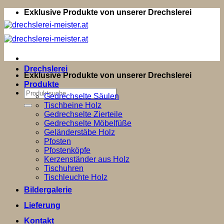
Zum
Exklusive Produkte von unserer Drechslerei
Inhalt
springen
Drechslerei
Exklusive Produkte von unserer Drechslerei
Produkte
Suchen
Gedrechselte Säulen
nach:
Tischbeine Holz
Gedrechselte Zierteile
Gedrechselte Möbelfüße
Geländerstäbe Holz
Pfosten
Pfostenköpfe
Kerzenständer aus Holz
Tischuhren
Tischleuchte Holz
Bildergalerie
Lieferung
Kontakt