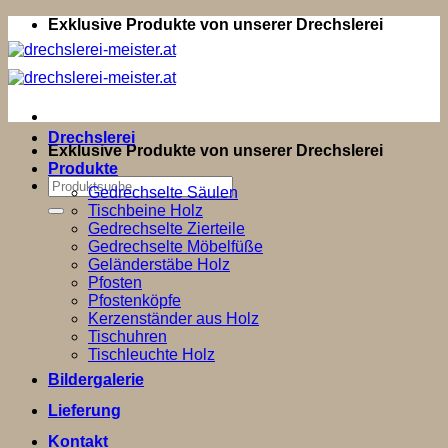
Zum
Exklusive Produkte von unserer Drechslerei
Inhalt
springen
Drechslerei
Exklusive Produkte von unserer Drechslerei
Produkte
Suchen
Gedrechselte Säulen
nach:
Tischbeine Holz
Gedrechselte Zierteile
Gedrechselte Möbelfüße
Geländerstäbe Holz
Pfosten
Pfostenköpfe
Kerzenständer aus Holz
Tischuhren
Tischleuchte Holz
Bildergalerie
Lieferung
Kontakt