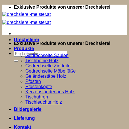
Zum
Exklusive Produkte von unserer Drechslerei
Inhalt
springen
Drechslerei
Exklusive Produkte von unserer Drechslerei
Produkte
Suchen
Gedrechselte Säulen
nach:
Tischbeine Holz
Gedrechselte Zierteile
Gedrechselte Möbelfüße
Geländerstäbe Holz
Pfosten
Pfostenköpfe
Kerzenständer aus Holz
Tischuhren
Tischleuchte Holz
Bildergalerie
Lieferung
Kontakt