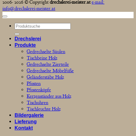
2006- 2026 © Copyright
drechslerei-meister.at
e-mail:
info@drechslerei-meister.at
Suchen
nach:
Drechslerei
Produkte
Gedrechselte Säulen
Tischbeine Holz
Gedrechselte Zierteile
Gedrechselte Möbelfüße
Geländerstäbe Holz
Pfosten
Pfostenköpfe
Kerzenständer aus Holz
Tischuhren
Tischleuchte Holz
Bildergalerie
Lieferung
Kontakt