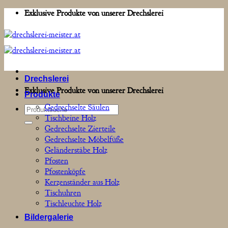
Zum
Exklusive Produkte von unserer Drechslerei
Inhalt
springen
Drechslerei
Exklusive Produkte von unserer Drechslerei
Produkte
Gedrechselte Säulen
Suchen
Tischbeine Holz
nach:
Gedrechselte Zierteile
Gedrechselte Möbelfüße
Geländerstäbe Holz
Pfosten
Pfostenköpfe
Kerzenständer aus Holz
Tischuhren
Tischleuchte Holz
Bildergalerie