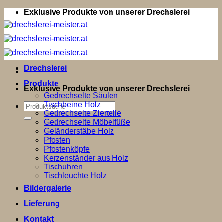
Zum
Exklusive Produkte von unserer Drechslerei
Inhalt
springen
Drechslerei
Produkte
Exklusive Produkte von unserer Drechslerei
Gedrechselte Säulen
Tischbeine Holz
Suchen
Gedrechselte Zierteile
nach:
Gedrechselte Möbelfüße
Geländerstäbe Holz
Pfosten
Pfostenköpfe
Kerzenständer aus Holz
Tischuhren
Tischleuchte Holz
Bildergalerie
Lieferung
Kontakt