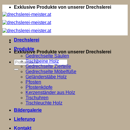
Zum
Exklusive Produkte von unserer Drechslerei
Inhalt
springen
Drechslerei
Produkte
Exklusive Produkte von unserer Drechslerei
Gedrechselte Säulen
Tischbeine Holz
Suchen
Gedrechselte Zierteile
nach:
Gedrechselte Möbelfüße
Geländerstäbe Holz
Pfosten
Pfostenköpfe
Kerzenständer aus Holz
Tischuhren
Tischleuchte Holz
Bildergalerie
Lieferung
Kontakt