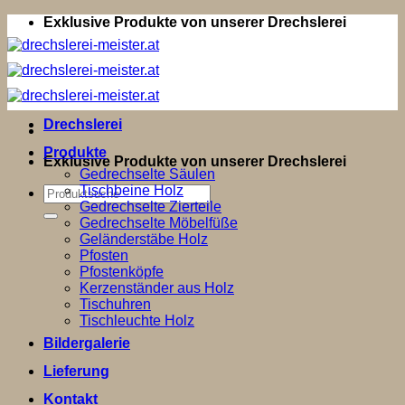
Zum
Exklusive Produkte von unserer Drechslerei
Inhalt
springen
Drechslerei
Produkte
Exklusive Produkte von unserer Drechslerei
Gedrechselte Säulen
Tischbeine Holz
Suchen
Gedrechselte Zierteile
nach:
Gedrechselte Möbelfüße
Geländerstäbe Holz
Pfosten
Pfostenköpfe
Kerzenständer aus Holz
Tischuhren
Tischleuchte Holz
Bildergalerie
Lieferung
Kontakt