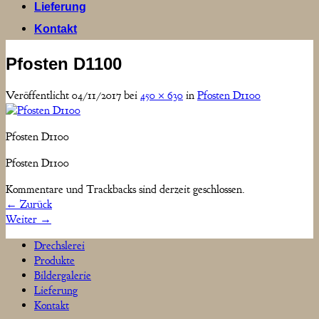
Lieferung
Kontakt
Pfosten D1100
Veröffentlicht
04/11/2017
bei
450 × 630
in
Pfosten D1100
Pfosten D1100
Pfosten D1100
Kommentare und Trackbacks sind derzeit geschlossen.
←
Zurück
Weiter
→
Drechslerei
Produkte
Bildergalerie
Lieferung
Kontakt