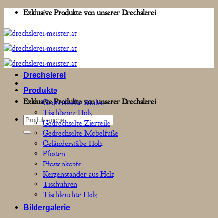
Zum
Exklusive Produkte von unserer Drechslerei
Inhalt
springen
Drechslerei
Produkte
Exklusive Produkte von unserer Drechslerei
Gedrechselte Säulen
Tischbeine Holz
Suchen
Gedrechselte Zierteile
nach:
Gedrechselte Möbelfüße
Geländerstäbe Holz
Pfosten
Pfostenköpfe
Kerzenständer aus Holz
Tischuhren
Tischleuchte Holz
Bildergalerie