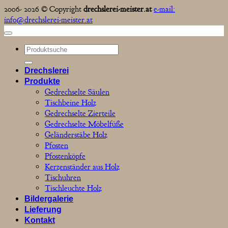
2006- 2026 © Copyright
drechslerei-meister.at
e-mail:
info@drechslerei-meister.at
Suchen
nach:
Drechslerei
Produkte
Gedrechselte Säulen
Tischbeine Holz
Gedrechselte Zierteile
Gedrechselte Möbelfüße
Geländerstäbe Holz
Pfosten
Pfostenköpfe
Kerzenständer aus Holz
Tischuhren
Tischleuchte Holz
Bildergalerie
Lieferung
Kontakt