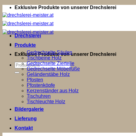
Zum
Exklusive Produkte von unserer Drechslerei
Inhalt
springen
Drechslerei
Produkte
Gedrechselte Säulen
Exklusive Produkte von unserer Drechslerei
Tischbeine Holz
Gedrechselte Zierteile
Suchen
Gedrechselte Möbelfüße
nach:
Geländerstäbe Holz
Pfosten
Pfostenköpfe
Kerzenständer aus Holz
Tischuhren
Tischleuchte Holz
Bildergalerie
Lieferung
Kontakt