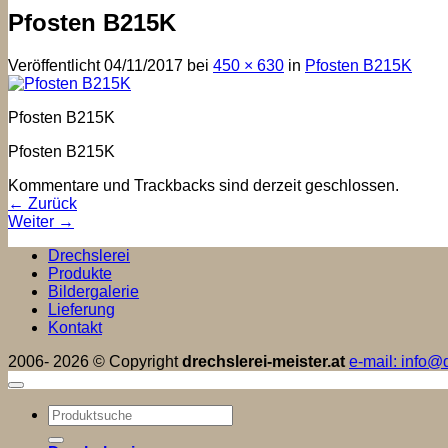
Pfosten B215K
Veröffentlicht
04/11/2017
bei
450 × 630
in
Pfosten B215K
Pfosten B215K
Pfosten B215K
Kommentare und Trackbacks sind derzeit geschlossen.
←
Zurück
Weiter
→
Drechslerei
Produkte
Bildergalerie
Lieferung
Kontakt
2006- 2026 © Copyright
drechslerei-meister.at
e-mail: info@d
Suchen
nach: