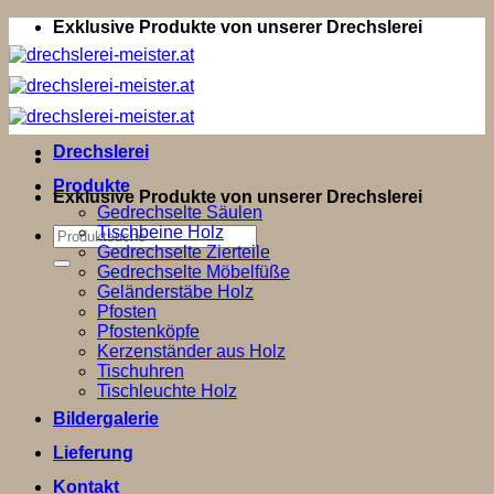
Zum
Exklusive Produkte von unserer Drechslerei
Inhalt
springen
Drechslerei
Produkte
Exklusive Produkte von unserer Drechslerei
Gedrechselte Säulen
Tischbeine Holz
Suchen
Gedrechselte Zierteile
nach:
Gedrechselte Möbelfüße
Geländerstäbe Holz
Pfosten
Pfostenköpfe
Kerzenständer aus Holz
Tischuhren
Tischleuchte Holz
Bildergalerie
Lieferung
Kontakt