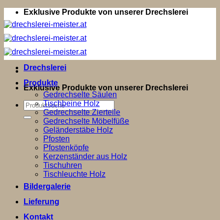
Zum
Exklusive Produkte von unserer Drechslerei
Inhalt
springen
Drechslerei
Produkte
Exklusive Produkte von unserer Drechslerei
Gedrechselte Säulen
Tischbeine Holz
Suchen
Gedrechselte Zierteile
nach:
Gedrechselte Möbelfüße
Geländerstäbe Holz
Pfosten
Pfostenköpfe
Kerzenständer aus Holz
Tischuhren
Tischleuchte Holz
Bildergalerie
Lieferung
Kontakt