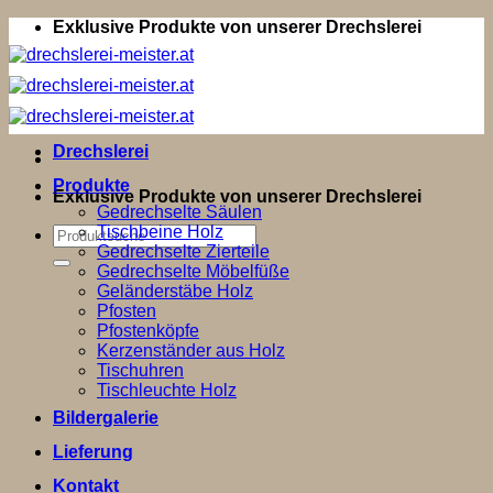
Zum
Exklusive Produkte von unserer Drechslerei
Inhalt
springen
Drechslerei
Produkte
Exklusive Produkte von unserer Drechslerei
Gedrechselte Säulen
Tischbeine Holz
Suchen
Gedrechselte Zierteile
nach:
Gedrechselte Möbelfüße
Geländerstäbe Holz
Pfosten
Pfostenköpfe
Kerzenständer aus Holz
Tischuhren
Tischleuchte Holz
Bildergalerie
Lieferung
Kontakt