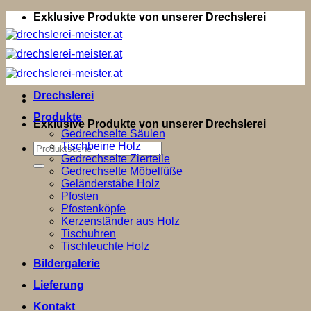
Zum
Exklusive Produkte von unserer Drechslerei
Inhalt
springen
Drechslerei
Produkte
Exklusive Produkte von unserer Drechslerei
Gedrechselte Säulen
Tischbeine Holz
Suchen
Gedrechselte Zierteile
nach:
Gedrechselte Möbelfüße
Geländerstäbe Holz
Pfosten
Pfostenköpfe
Kerzenständer aus Holz
Tischuhren
Tischleuchte Holz
Bildergalerie
Lieferung
Kontakt