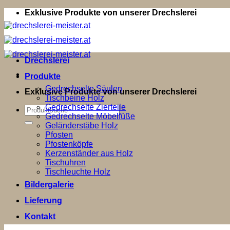
Zum
Exklusive Produkte von unserer Drechslerei
Inhalt
springen
Drechslerei
Produkte
Gedrechselte Säulen
Exklusive Produkte von unserer Drechslerei
Tischbeine Holz
Gedrechselte Zierteile
Suchen
Gedrechselte Möbelfüße
nach:
Geländerstäbe Holz
Pfosten
Pfostenköpfe
Kerzenständer aus Holz
Tischuhren
Tischleuchte Holz
Bildergalerie
Lieferung
Kontakt