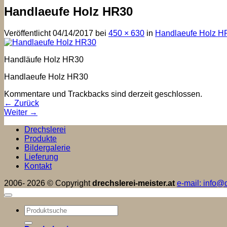
Handlaeufe Holz HR30
Veröffentlicht
04/14/2017
bei
450 × 630
in
Handlaeufe Holz H
Handläufe Holz HR30
Handlaeufe Holz HR30
Kommentare und Trackbacks sind derzeit geschlossen.
←
Zurück
Weiter
→
Drechslerei
Produkte
Bildergalerie
Lieferung
Kontakt
2006- 2026 © Copyright
drechslerei-meister.at
e-mail: info@d
Suchen
nach: