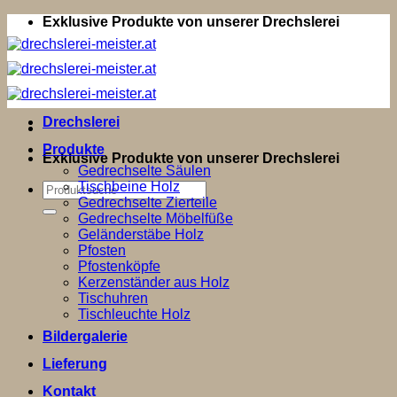
Zum
Exklusive Produkte von unserer Drechslerei
Inhalt
springen
Drechslerei
Produkte
Exklusive Produkte von unserer Drechslerei
Gedrechselte Säulen
Tischbeine Holz
Suchen
Gedrechselte Zierteile
nach:
Gedrechselte Möbelfüße
Geländerstäbe Holz
Pfosten
Pfostenköpfe
Kerzenständer aus Holz
Tischuhren
Tischleuchte Holz
Bildergalerie
Lieferung
Kontakt