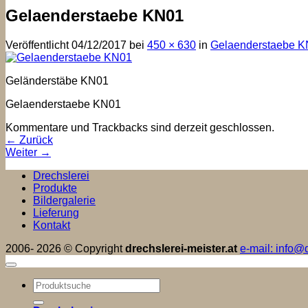
Gelaenderstaebe KN01
Veröffentlicht
04/12/2017
bei
450 × 630
in
Gelaenderstaebe 
Geländerstäbe KN01
Gelaenderstaebe KN01
Kommentare und Trackbacks sind derzeit geschlossen.
←
Zurück
Weiter
→
Drechslerei
Produkte
Bildergalerie
Lieferung
Kontakt
2006- 2026 © Copyright
drechslerei-meister.at
e-mail: info@d
Suchen
nach: