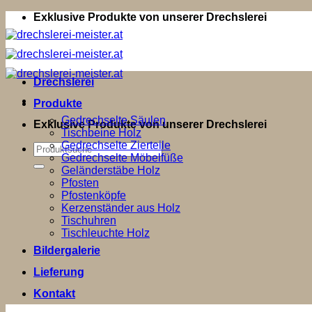
Zum
Exklusive Produkte von unserer Drechslerei
Inhalt
springen
Drechslerei
Produkte
Gedrechselte Säulen
Exklusive Produkte von unserer Drechslerei
Tischbeine Holz
Gedrechselte Zierteile
Suchen
Gedrechselte Möbelfüße
nach:
Geländerstäbe Holz
Pfosten
Pfostenköpfe
Kerzenständer aus Holz
Tischuhren
Tischleuchte Holz
Bildergalerie
Lieferung
Kontakt