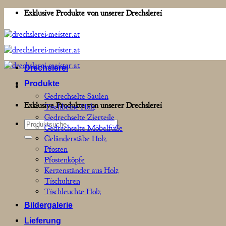
Zum
Exklusive Produkte von unserer Drechslerei
Inhalt
springen
Drechslerei
Produkte
Gedrechselte Säulen
Exklusive Produkte von unserer Drechslerei
Tischbeine Holz
Gedrechselte Zierteile
Suchen
Gedrechselte Möbelfüße
nach:
Geländerstäbe Holz
Pfosten
Pfostenköpfe
Kerzenständer aus Holz
Tischuhren
Tischleuchte Holz
Bildergalerie
Lieferung