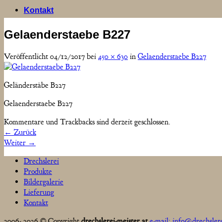
Kontakt
Gelaenderstaebe B227
Veröffentlicht
04/12/2017
bei
450 × 630
in
Gelaenderstaebe B227
Geländerstäbe B227
Gelaenderstaebe B227
Kommentare und Trackbacks sind derzeit geschlossen.
←
Zurück
Weiter
→
Drechslerei
Produkte
Bildergalerie
Lieferung
Kontakt
2006- 2026 © Copyright
drechslerei-meister.at
e-mail: info@drechslere