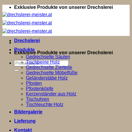
Zum
Exklusive Produkte von unserer Drechslerei
Inhalt
springen
Drechslerei
Produkte
Exklusive Produkte von unserer Drechslerei
Gedrechselte Säulen
Tischbeine Holz
Suchen
Gedrechselte Zierteile
nach:
Gedrechselte Möbelfüße
Geländerstäbe Holz
Pfosten
Pfostenköpfe
Kerzenständer aus Holz
Tischuhren
Tischleuchte Holz
Bildergalerie
Lieferung
Kontakt