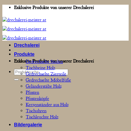
Zum
Exklusive Produkte von unserer Drechslerei
Inhalt
springen
Drechslerei
Produkte
Exklusive Produkte von unserer Drechslerei
Gedrechselte Säulen
Tischbeine Holz
Suchen
Gedrechselte Zierteile
nach:
Gedrechselte Möbelfüße
Geländerstäbe Holz
Pfosten
Pfostenköpfe
Kerzenständer aus Holz
Tischuhren
Tischleuchte Holz
Bildergalerie