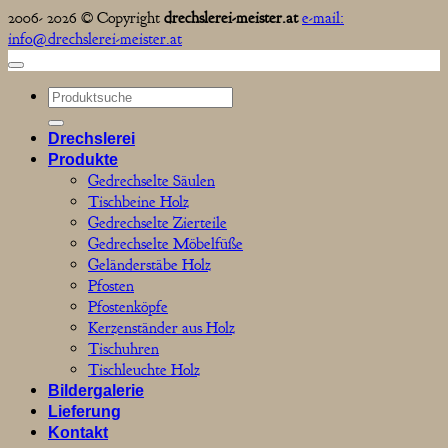
2006- 2026 © Copyright
drechslerei-meister.at
e-mail:
info@drechslerei-meister.at
Suchen
nach:
Drechslerei
Produkte
Gedrechselte Säulen
Tischbeine Holz
Gedrechselte Zierteile
Gedrechselte Möbelfüße
Geländerstäbe Holz
Pfosten
Pfostenköpfe
Kerzenständer aus Holz
Tischuhren
Tischleuchte Holz
Bildergalerie
Lieferung
Kontakt