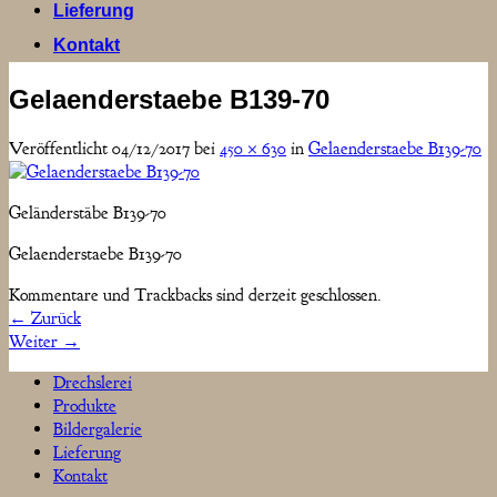
Lieferung
Kontakt
Gelaenderstaebe B139-70
Veröffentlicht
04/12/2017
bei
450 × 630
in
Gelaenderstaebe B139-70
Geländerstäbe B139-70
Gelaenderstaebe B139-70
Kommentare und Trackbacks sind derzeit geschlossen.
←
Zurück
Weiter
→
Drechslerei
Produkte
Bildergalerie
Lieferung
Kontakt