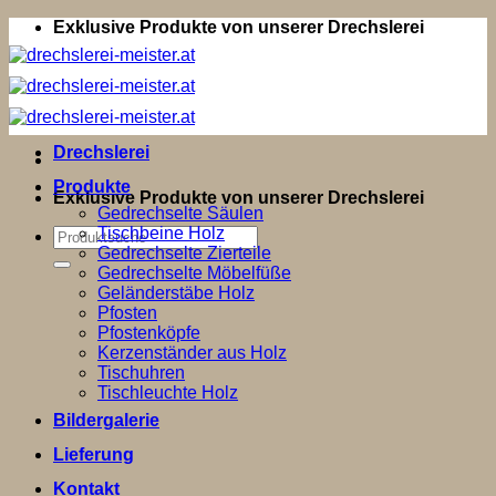
Zum
Exklusive Produkte von unserer Drechslerei
Inhalt
springen
Drechslerei
Produkte
Exklusive Produkte von unserer Drechslerei
Gedrechselte Säulen
Tischbeine Holz
Suchen
Gedrechselte Zierteile
nach:
Gedrechselte Möbelfüße
Geländerstäbe Holz
Pfosten
Pfostenköpfe
Kerzenständer aus Holz
Tischuhren
Tischleuchte Holz
Bildergalerie
Lieferung
Kontakt