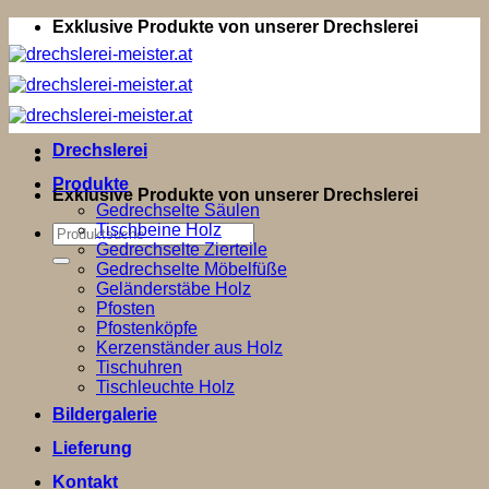
Zum
Exklusive Produkte von unserer Drechslerei
Inhalt
springen
Drechslerei
Produkte
Exklusive Produkte von unserer Drechslerei
Gedrechselte Säulen
Tischbeine Holz
Suchen
Gedrechselte Zierteile
nach:
Gedrechselte Möbelfüße
Geländerstäbe Holz
Pfosten
Pfostenköpfe
Kerzenständer aus Holz
Tischuhren
Tischleuchte Holz
Bildergalerie
Lieferung
Kontakt