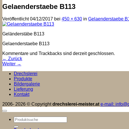
Gelaenderstaebe B113
Veröffentlicht
04/12/2017
bei
450 × 630
in
Gelaenderstaebe B
Geländerstäbe B113
Gelaenderstaebe B113
Kommentare und Trackbacks sind derzeit geschlossen.
←
Zurück
Weiter
→
Drechslerei
Produkte
Bildergalerie
Lieferung
Kontakt
2006- 2026 © Copyright
drechslerei-meister.at
e-mail: info@d
Suchen
nach: