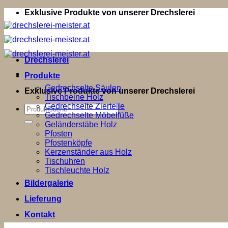
Zum
Exklusive Produkte von unserer Drechslerei
Inhalt
springen
Drechslerei
Produkte
Gedrechselte Säulen
Exklusive Produkte von unserer Drechslerei
Tischbeine Holz
Gedrechselte Zierteile
Suchen
Gedrechselte Möbelfüße
nach:
Geländerstäbe Holz
Pfosten
Pfostenköpfe
Kerzenständer aus Holz
Tischuhren
Tischleuchte Holz
Bildergalerie
Lieferung
Kontakt