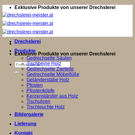
Zum
Exklusive Produkte von unserer Drechslerei
Inhalt
springen
Drechslerei
Produkte
Exklusive Produkte von unserer Drechslerei
Gedrechselte Säulen
Tischbeine Holz
Suchen
Gedrechselte Zierteile
nach:
Gedrechselte Möbelfüße
Geländerstäbe Holz
Pfosten
Pfostenköpfe
Kerzenständer aus Holz
Tischuhren
Tischleuchte Holz
Bildergalerie
Lieferung
Kontakt