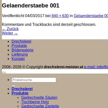
Gelaenderstaebe 001
Veröffentlicht
04/03/2017
bei
840 × 630
in
Gelaenderstaebe 0
Kommentare und Trackbacks sind derzeit geschlossen.
←
Zurück
Weiter
→
Drechslerei
Produkte
Bildergalerie
Lieferung
Kontakt
2006- 2026 © Copyright
drechslerei-meister.at
e-mail: info@d
Suchen
nach:
Drechslerei
Produkte
Gedrechselte Säulen
Tischbeine Holz
Gedrechselte Zierteile