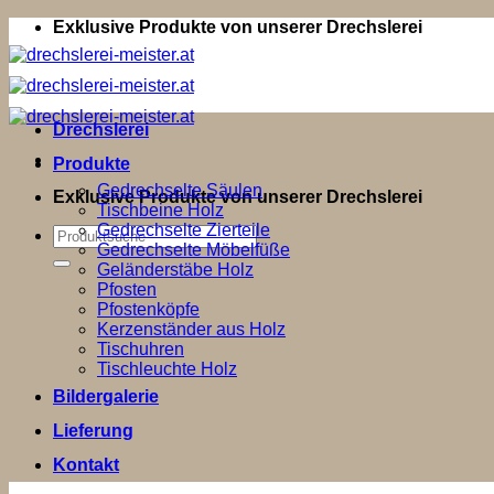
Zum
Exklusive Produkte von unserer Drechslerei
Inhalt
springen
Drechslerei
Produkte
Gedrechselte Säulen
Exklusive Produkte von unserer Drechslerei
Tischbeine Holz
Gedrechselte Zierteile
Suchen
Gedrechselte Möbelfüße
nach:
Geländerstäbe Holz
Pfosten
Pfostenköpfe
Kerzenständer aus Holz
Tischuhren
Tischleuchte Holz
Bildergalerie
Lieferung
Kontakt