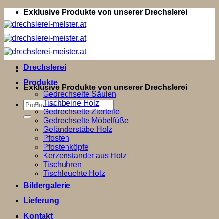
Zum
Exklusive Produkte von unserer Drechslerei
Inhalt
springen
Drechslerei
Produkte
Exklusive Produkte von unserer Drechslerei
Gedrechselte Säulen
Tischbeine Holz
Suchen
Gedrechselte Zierteile
nach:
Gedrechselte Möbelfüße
Geländerstäbe Holz
Pfosten
Pfostenköpfe
Kerzenständer aus Holz
Tischuhren
Tischleuchte Holz
Bildergalerie
Lieferung
Kontakt