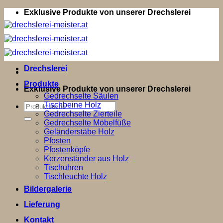
Zum
Exklusive Produkte von unserer Drechslerei
Inhalt
springen
Drechslerei
Produkte
Exklusive Produkte von unserer Drechslerei
Gedrechselte Säulen
Tischbeine Holz
Suchen
Gedrechselte Zierteile
nach:
Gedrechselte Möbelfüße
Geländerstäbe Holz
Pfosten
Pfostenköpfe
Kerzenständer aus Holz
Tischuhren
Tischleuchte Holz
Bildergalerie
Lieferung
Kontakt