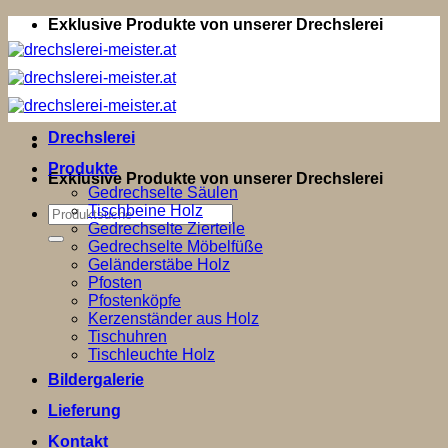
Zum
Exklusive Produkte von unserer Drechslerei
Inhalt
springen
Drechslerei
Produkte
Exklusive Produkte von unserer Drechslerei
Gedrechselte Säulen
Tischbeine Holz
Suchen
Gedrechselte Zierteile
nach:
Gedrechselte Möbelfüße
Geländerstäbe Holz
Pfosten
Pfostenköpfe
Kerzenständer aus Holz
Tischuhren
Tischleuchte Holz
Bildergalerie
Lieferung
Kontakt