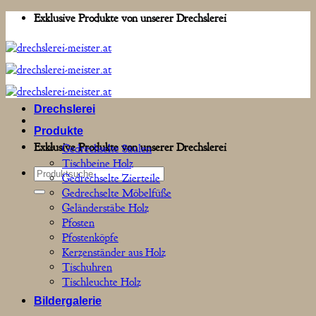
Zum
Exklusive Produkte von unserer Drechslerei
Inhalt
springen
Drechslerei
Produkte
Exklusive Produkte von unserer Drechslerei
Gedrechselte Säulen
Tischbeine Holz
Suchen
Gedrechselte Zierteile
nach:
Gedrechselte Möbelfüße
Geländerstäbe Holz
Pfosten
Pfostenköpfe
Kerzenständer aus Holz
Tischuhren
Tischleuchte Holz
Bildergalerie