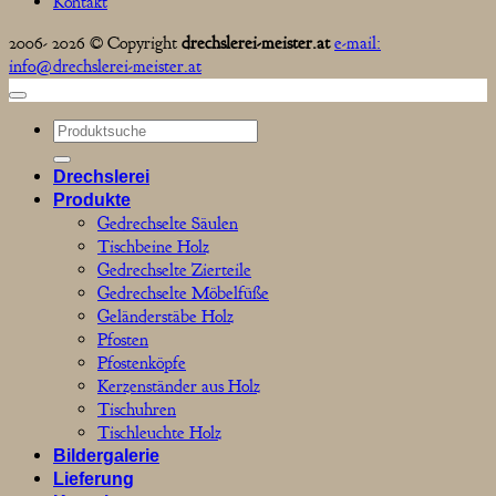
Kontakt
2006- 2026 © Copyright
drechslerei-meister.at
e-mail:
info@drechslerei-meister.at
Suchen
nach:
Drechslerei
Produkte
Gedrechselte Säulen
Tischbeine Holz
Gedrechselte Zierteile
Gedrechselte Möbelfüße
Geländerstäbe Holz
Pfosten
Pfostenköpfe
Kerzenständer aus Holz
Tischuhren
Tischleuchte Holz
Bildergalerie
Lieferung