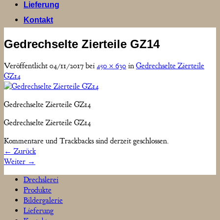
Lieferung
Kontakt
Gedrechselte Zierteile GZ14
Veröffentlicht
04/11/2017
bei
450 × 630
in
Gedrechselte Zierteile
GZ14
Gedrechselte Zierteile GZ14
Gedrechselte Zierteile GZ14
Kommentare und Trackbacks sind derzeit geschlossen.
←
Zurück
Weiter
→
Drechslerei
Produkte
Bildergalerie
Lieferung